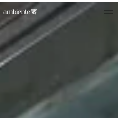
Å
b
n
m
e
n
u